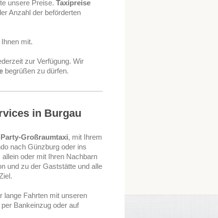
tte unsere Preise.
Taxipreise
er Anzahl der beförderten
 Ihnen mit.
ederzeit zur Verfügung. Wir
e
begrüßen zu dürfen.
rvices in Burgau
m
Party-Großraumtaxi
, mit Ihrem
ndo nach Günzburg oder ins
allein oder mit Ihren Nachbarn
n und zu der Gaststätte und alle
iel.
ür lange Fahrten mit unseren
, per Bankeinzug oder auf