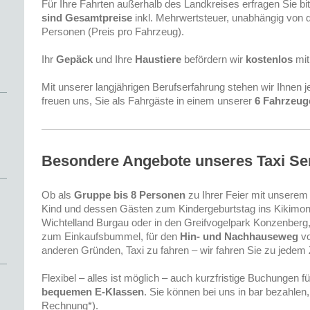
Für Ihre Fahrten außerhalb des Landkreises erfragen Sie bi
sind Gesamtpreise
inkl. Mehrwertsteuer, unabhängig von d
Personen (Preis pro Fahrzeug).
Ihr
Gepäck
und Ihre
Haustiere
befördern wir
kostenlos
mit
Mit unserer langjährigen Berufserfahrung stehen wir Ihnen j
freuen uns, Sie als Fahrgäste in einem unserer
6 Fahrzeug
Besondere Angebote unseres Taxi Se
Ob als
Gruppe bis 8 Personen
zu Ihrer Feier mit unsere
Kind und dessen Gästen zum Kindergeburtstag ins Kikimo
Wichtelland Burgau oder in den Greifvogelpark Konzenberg, 
zum Einkaufsbummel, für den
Hin- und Nachhauseweg
vo
anderen Gründen, Taxi zu fahren – wir fahren Sie zu jedem Z
Flexibel – alles ist möglich – auch kurzfristige Buchungen f
bequemen E-Klassen
. Sie können bei uns in bar bezahlen
Rechnung*).